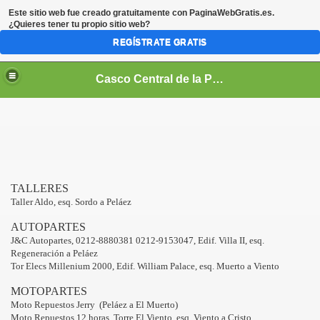
Este sitio web fue creado gratuitamente con
PaginaWebGratis.es
.
¿Quieres tener tu propio sitio web?
REGÍSTRATE GRATIS
Casco Central de la Parroquia Santa Rosalía
TALLERES
Taller Aldo, esq. Sordo a Peláez
AUTOPARTES
J&C Autopartes, 0212-8880381 0212-9153047, Edif. Villa II, esq.
Regeneración a Peláez
Tor Elecs Millenium 2000, Edif. William Palace, esq. Muerto a Viento
MOTOPARTES
Moto Repuestos Jerry (Peláez a El Muerto)
Moto Repuestos 12 horas, Torre El Viento, esq. Viento a Cristo