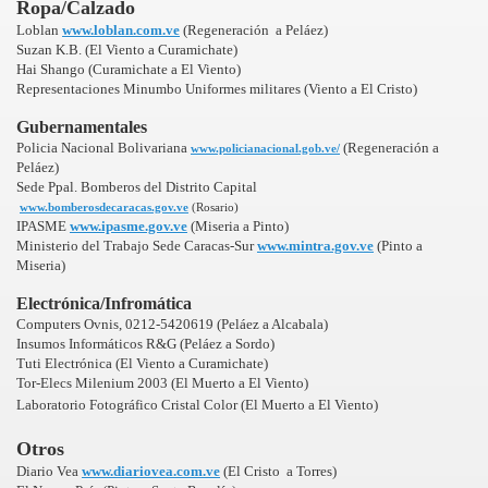
Ropa/Calzado
Loblan
www.loblan.com.ve
(Regeneración a Peláez)
Suzan K.B. (El Viento a Curamichate)
Hai Shango (Curamichate a El Viento)
Represe
ntaciones Minumbo Uniformes militares (Viento a El Cristo)
Gubernamentales
Policia Nacional Bolivariana
(Regeneración a
www.policianacional.gob.ve/
Peláez)
Sede Ppal. Bomberos del Distrito Capital
www.bomberosdecaracas.gov.ve
(Rosario)
IPASME
www.ipasme.gov.ve
(Miseria a Pinto)
Ministerio del Trabajo Sede Caracas-Sur
www.mintra.gov.ve
(Pinto a
Miseria)
Electrónica/Infromática
Computers Ovnis, 0212-5420619 (Peláez a Alcabala)
Insumos Informáticos R&G (Peláez a Sordo)
Tuti Electrónica (El Viento a Curamichate)
Tor-Elecs Milenium 2003 (El Muerto a El Viento)
Laboratorio Fotográfico Cristal Color (El Muerto a El Viento)
Otros
Diario Vea
www.diariovea.com.ve
(El Cristo a Torres)