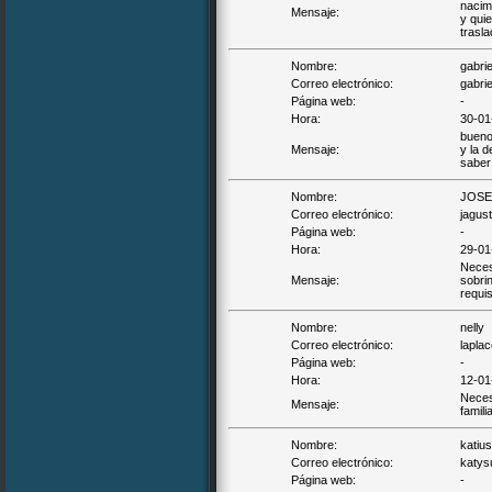
nacim
Mensaje:
y qui
trasl
Nombre:
gabrie
Correo electrónico:
gabrie
Página web:
-
Hora:
30-01
buenos
Mensaje:
y la 
saber
Nombre:
JOSE
Correo electrónico:
jagust
Página web:
-
Hora:
29-01
Necesi
Mensaje:
sobrin
requi
Nombre:
nelly
Correo electrónico:
lapla
Página web:
-
Hora:
12-01
Necesi
Mensaje:
famili
Nombre:
katiu
Correo electrónico:
katys
Página web:
-