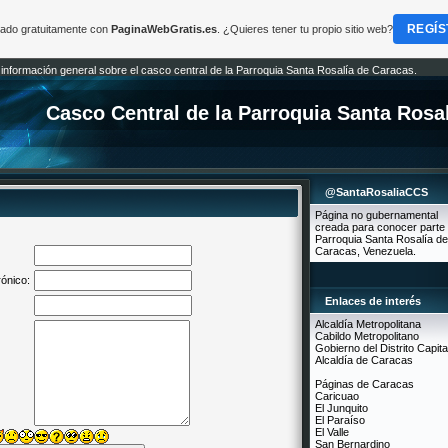
REGÍS
reado gratuitamente con
PaginaWebGratis.es
. ¿Quieres tener tu propio sitio web?
 información general sobre el casco central de la Parroquia Santa Rosalía de Caracas.
Casco Central de la Parroquia Santa Rosa
@SantaRosaliaCCS
Página no gubernamental
creada para conocer parte 
Parroquia Santa Rosalía de
Caracas, Venezuela.
rónico:
Enlaces de interés
Alcaldía Metropolitana
Cabildo Metropolitano
Gobierno del Distrito Capita
Alcaldía de Caracas
Páginas de Caracas
Caricuao
El Junquito
El Paraíso
El Valle
San Bernardino