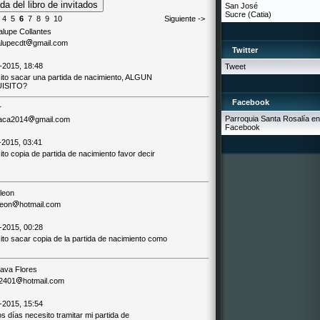
San José
Sucre (Catia)
4
5
6
7
8
9
10
Siguiente ->
lupe Collantes
lupecdt
gmail.com
Twitter
-2015, 18:48
Tweet
ito sacar una partida de nacimiento, ALGUN
ISITO?
Facebook
r
Parroquia Santa Rosalía en
aca2014
gmail.com
Facebook
-2015, 03:41
to copia de partida de nacimiento favor decir
 leon
leon
hotmail.com
-2015, 00:28
ito sacar copia de la partida de nacimiento como
lava Flores
2401
hotmail.com
-2015, 15:54
 días necesito tramitar mi partida de