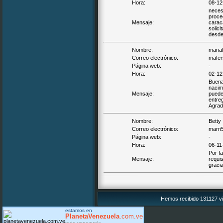
Hora:
08-12
necesi
proce
Mensaje:
carac
solici
desde
Nombre:
maria
Correo electrónico:
mafer
Página web:
-
Hora:
02-12
Buena
nacim
Mensaje:
pueden
entreg
Agrad
Nombre:
Betty
Correo electrónico:
marri
Página web:
-
Hora:
06-11
Por fa
Mensaje:
requis
graci
Hemos recibido 131127 vi
estamos en
PlanetaVenezuela
.com.ve
todo venezuela