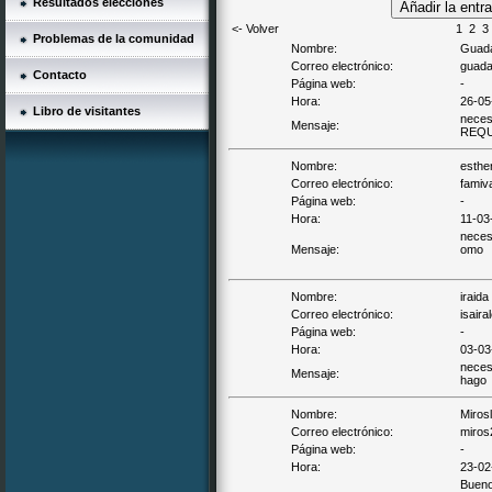
Resultados elecciones
<- Volver
1
2
3
Problemas de la comunidad
Nombre:
Guada
Correo electrónico:
guada
Contacto
Página web:
-
Hora:
26-05
Libro de visitantes
neces
Mensaje:
REQU
Nombre:
esthe
Correo electrónico:
famiv
Página web:
-
Hora:
11-03
necesi
Mensaje:
omo
Nombre:
iraida
Correo electrónico:
isaira
Página web:
-
Hora:
03-03
neces
Mensaje:
hago
Nombre:
Miros
Correo electrónico:
miros
Página web:
-
Hora:
23-02
Buenos