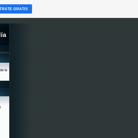
TRATE GRATIS
lía
de la
l