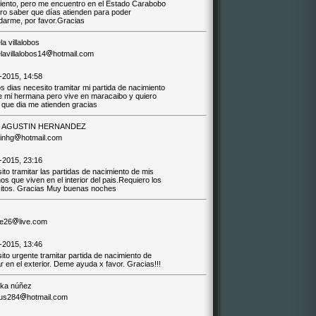
iento, pero me encuentro en el Estado Carabobo
ero saber que días atienden para poder
adarme, por favor.Gracias
la villalobos
lavillalobos14
hotmail.com
-2015, 14:58
 dias necesito tramitar mi partida de nacimiento
de mi hermana pero vive en maracaibo y quiero
 que dia me atienden gracias
 AGUSTIN HERNANDEZ
inhg
hotmail.com
-2015, 23:16
to tramitar las partidas de nacimiento de mis
os que viven en el interior del pais.Requiero los
sitos. Gracias Muy buenas noches
ce26
live.com
-2015, 13:46
to urgente tramitar partida de nacimiento de
ar en el exterior. Deme ayuda x favor. Gracias!!!
ska núñez
us284
hotmail.com