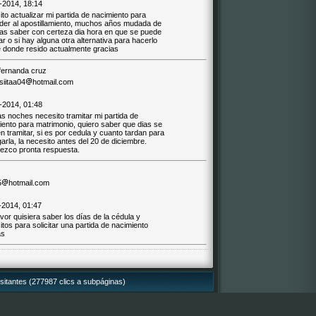
-2014, 18:14
to actualizar mi partida de nacimiento para
der al apostillamiento, muchos años mudada de
as saber con certeza dia hora en que se puede
tar o si hay alguna otra alternativa para hacerlo
 donde resido actualmente gracias
fernanda cruz
siitaa04
hotmail.com
-2014, 01:48
s noches necesito tramitar mi partida de
iento para matrimonio, quiero saber que dias se
 tramitar, si es por cedula y cuanto tardan para
arla, la necesito antes del 20 de diciembre.
ezco pronta respuesta.
5
hotmail.com
-2014, 01:47
vor quisiera saber los días de la cédula y
itos para solicitar una partida de nacimiento
as
sitantes (277987 clics a subpáginas)