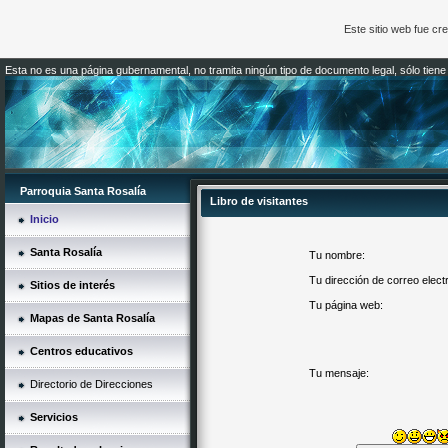
Este sitio web fue c
Esta no es una página gubernamental, no tramita ningún tipo de documento legal, sólo tiene
Parroquia Santa Rosalía
Libro de visitantes
Inicio
Santa Rosalía
Tu nombre:
Tu dirección de correo elect
Sitios de interés
Tu página web:
Mapas de Santa Rosalía
Centros educativos
Tu mensaje:
Directorio de Direcciones
Servicios