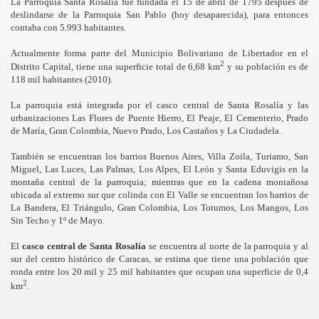
La Parroquia Santa Rosalía fue fundada el 15 de abril de 1795 después de
deslindarse de la Parroquia San Pablo (hoy desaparecida), para entonces
contaba con 5.993 habitantes.
Actualmente forma parte del Municipio Bolivariano de Libertador en el
2
Distrito Capital, tiene una superficie total de 6,68 km
y su población es de
118 mil habitantes (2010).
La parroquia está integrada por el casco central de Santa Rosalía y las
urbanizaciones Las Flores de Puente Hierro, El Peaje, El Cementerio, Prado
de María, Gran Colombia, Nuevo Prado, Los Castaños y La Ciudadela.
También se encuentran los barrios Buenos Aires, Villa Zoila, Turiamo, San
Miguel, Las Luces, Las Palmas, Los Alpes, El León y Santa Eduvigis en la
montaña central de la parroquia; mientras que en la cadena montañosa
ubicada al extremo sur que colinda con El Valle se encuentran los barrios de
La Bandera, El Triángulo, Gran Colombia, Los Totumos, Los Mangos, Los
Sin Techo y 1º de Mayo.
El
casco central de Santa Rosalía
se encuentra al norte de la parroquia y al
sur del centro histórico de Caracas, se estima que tiene una población que
ronda entre los 20 mil y 25 mil habitantes que ocupan una superficie de 0,4
2
km
.